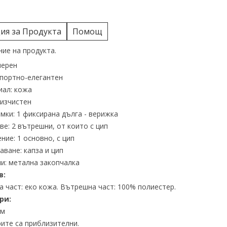
я за Продукта
Помощ
ие на продукта.
черен
спортно-елегантен
иал: кожа
 изчистен
мки: 1 фиксирана дълга - верижка
е: 2 вътрешни, от които с цип
ние: 1 основно, с цип
аване: капза и цип
и: метална закопчалка
в:
 част: еко кожа. Вътрешна част: 100% полиестер.
ри:
см
ите са приблизителни.