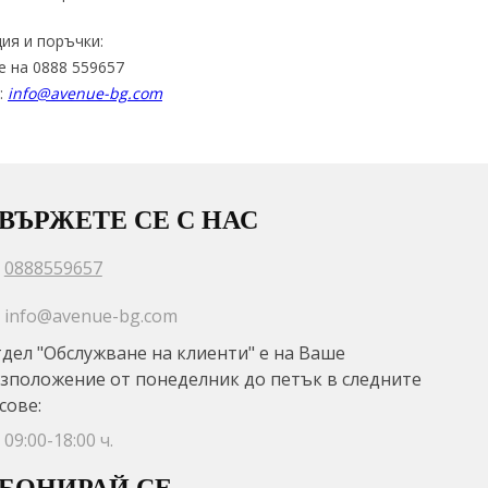
ия и поръчки:
е на 0888 559657
:
info@avenue-bg.com
ВЪРЖЕТЕ СЕ С НАС
0888559657
info@avenue-bg.com
дел "Обслужване на клиенти" е на Ваше
зположение от понеделник до петък в следните
сове:
09:00-18:00 ч.