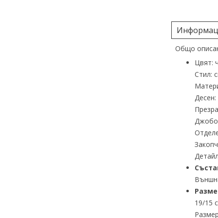
Информаци
Общо описан
Цвят: 
Стил: 
Матер
Десен:
Презра
Джобов
Отделе
Закопч
Детайл
Съста
Външна
Разме
19/15 
Размер