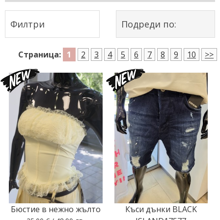
Филтри
Подреди по:
1
Страница:
2
3
4
5
6
7
8
9
10
>>
Бюстие в нежно жълто
Къси дънки BLACK