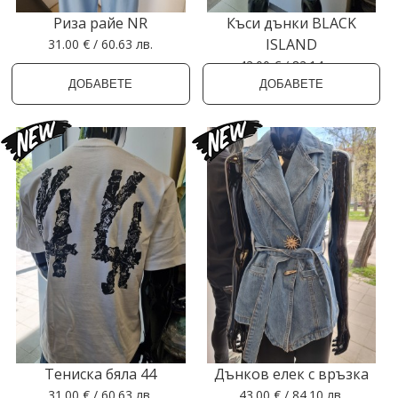
Риза райе NR
Къси дънки BLACK
ISLAND
31.00 € / 60.63 лв.
42.00 € / 82.14 лв.
ДОБАВЕТЕ
ДОБАВЕТЕ
Тениска бяла 44
Дънков елек с връзка
31.00 € / 60.63 лв.
43.00 € / 84.10 лв.