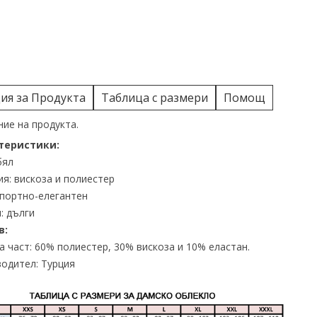
я за Продукта
Таблица с размери
Помощ
ие на продукта.
теристики:
бял
я: вискоза и полиестер
спортно-елегантен
: дълги
в:
 част: 60% полиестер, 30% вискоза и 10% еластан.
одител: Турция