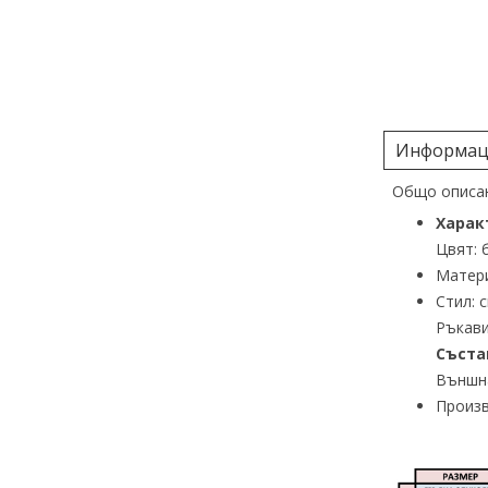
Информаци
Общо описан
Харак
Цвят: 
Матери
Стил: 
Ръкави
Съста
Външна
Произв