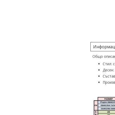
Информаци
Общо описан
Стил: 
Десен:
Състав
Произв