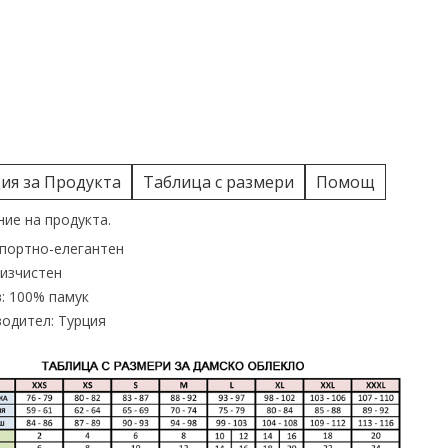
я за Продукта
Таблица с размери
Помощ
ие на продукта.
спортно-елегантен
 изчистен
: 100% памук
одител: Турция