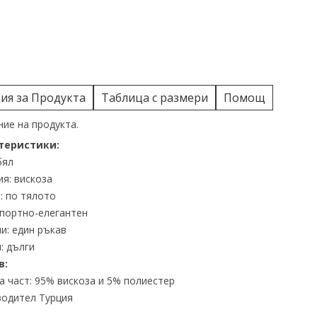
я за Продукта
Таблица с размери
Помощ
ие на продукта.
теристики:
бял
я: вискоза
: по тялото
спортно-елегантен
и: един ръкав
: дълги
в:
 част: 95% вискоза и 5% полиестер
одител Турция