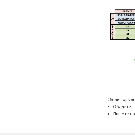
За информац
Обадете с
Пишете на