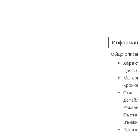
Информаци
Общо описан
Харак
Цвят: 
Матери
Кройка
Стил: 
Детайл
Ръкави
Съста
Външна
Произв