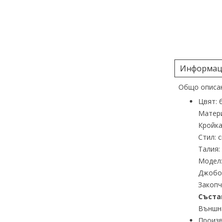
Информаци
Общо описан
Цвят: 
Матери
Кройка
Стил: 
Талия:
Модел:
Джобов
Закопч
Съста
Външна
Произв