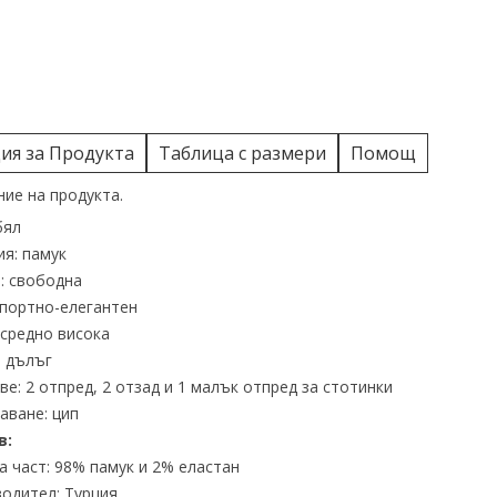
я за Продукта
Таблица с размери
Помощ
ие на продукта.
бял
я: памук
: свободна
спортно-елегантен
 средно висока
 дълъг
е: 2 отпред, 2 отзад и 1 малък отпред за стотинки
аване: цип
в:
 част: 98% памук и 2% еластан
одител: Турция