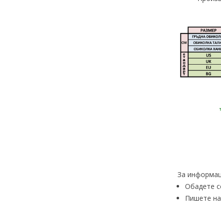
За информац
Обадете с
Пишете на