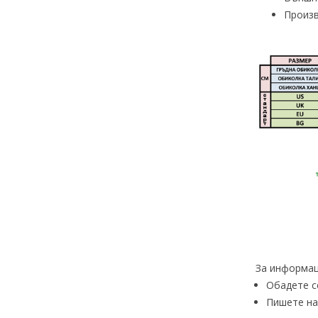
Произв
За информац
Обадете с
Пишете на