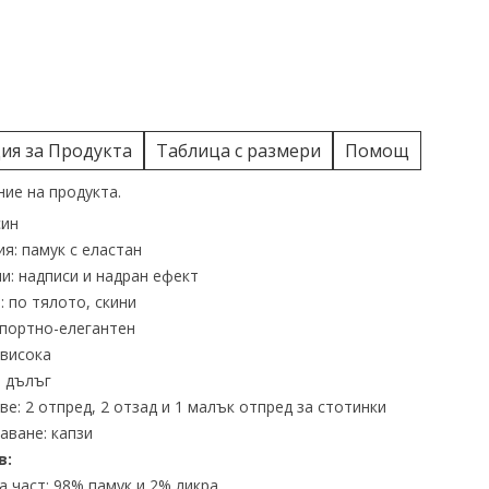
я за Продукта
Таблица с размери
Помощ
ие на продукта.
син
я: памук с еластан
и: надписи и надран ефект
: по тялото, скини
спортно-елегантен
 висока
 дълъг
е: 2 отпред, 2 отзад и 1 малък отпред за стотинки
аване: капзи
в:
 част: 98% памук и 2% ликра