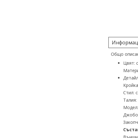
Информаци
Общо описан
Цвят: 
Матери
Детайл
Кройка
Стил: 
Талия:
Модел:
Джобов
Закопч
Съста
Външна