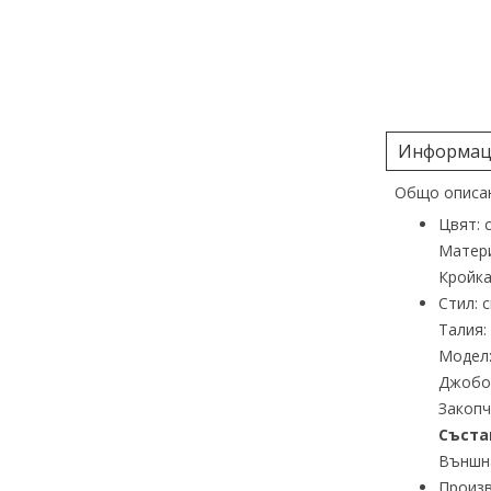
Информаци
Общо описан
Цвят: 
Матери
Кройк
Стил: 
Талия:
Модел:
Джобов
Закопч
Съста
Външна
Произв