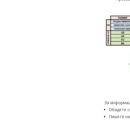
За информац
Обадете с
Пишете на