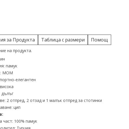
я за Продукта
Таблица с размери
Помощ
ие на продукта.
син
я: памук
а: MOM
спортно-елегантен
 висока
 дълъг
е: 2 отпред, 2 отзад и 1 малък отпред за стотинки
аване: цип
в:
 част: 100% памук
одител: Турция