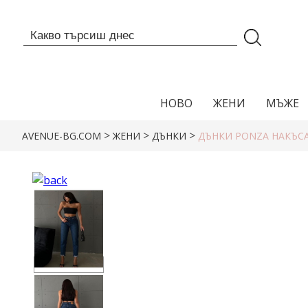
НОВО
ЖЕНИ
МЪЖЕ
>
>
>
AVENUE-BG.COM
ЖЕНИ
ДЪНКИ
ДЪНКИ PONZA НАКЪС