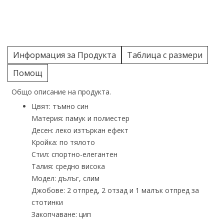
Информация за Продукта
Таблица с размери
Помощ
Общо описание на продукта.
Цвят: тъмно син
Материя: памук и полиестер
Десен: леко изтъркан ефект
Кройка: по тялото
Стил: спортно-елегантен
Талия: средно висока
Модел: дълъг, слим
Джобове: 2 отпред, 2 отзад и 1 малък отпред за
стотинки
Закопчаване: цип