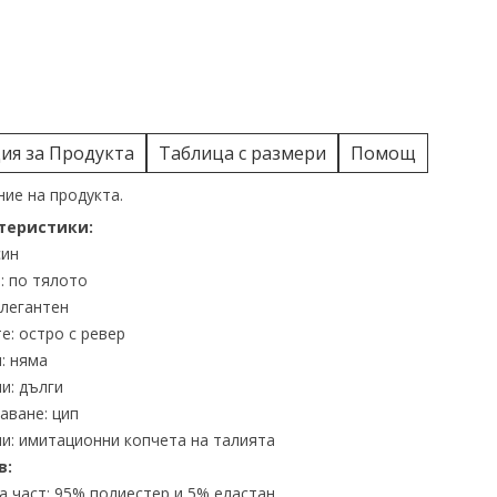
я за Продукта
Таблица с размери
Помощ
ие на продукта.
теристики:
син
: по тялото
елегантен
е: остро с ревер
: няма
и: дълги
аване: цип
и: имитационни копчета на талията
в:
 част: 95% полиестер и 5% еластан