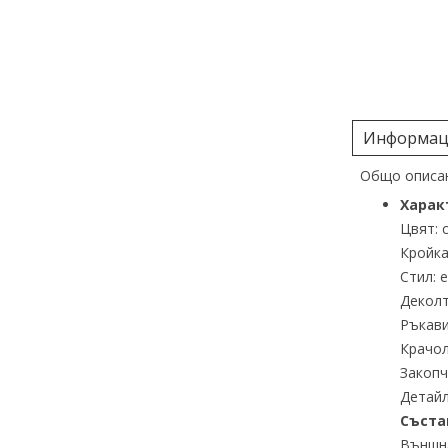
Информаци
Общо описан
Харак
Цвят: 
Кройка
Стил: 
Деколт
Ръкави
Крачол
Закопч
Детайл
Съста
Външна