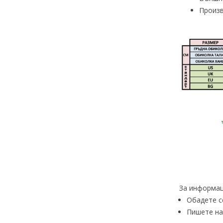
Произв
За информац
Обадете с
Пишете на