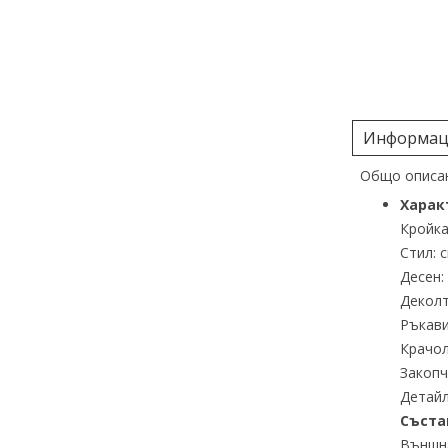
Информаци
Общо описан
Харак
Кройка
Стил: 
Десен:
Деколт
Ръкави
Крачол
Закопч
Детайл
Съста
Външна