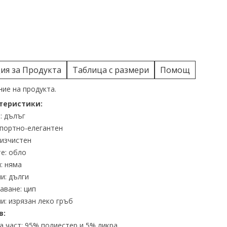
я за Продукта
Таблица с размери
Помощ
ие на продукта.
теристики:
: дълъг
спортно-елегантен
 изчистен
е: обло
: няма
и: дълги
аване: цип
и: изрязан леко гръб
в:
 част: 95% полиестер и 5% ликра