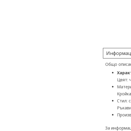
Информаци
Общо описан
Харак
Цвят: 
Матери
Кройка
Стил: 
Ръкави
Произ
За информац