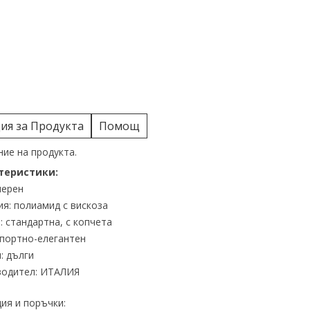
я за Продукта
Помощ
ие на продукта.
теристики:
черен
я: полиамид с вискоза
: стандартна, с копчета
спортно-елегантен
: дълги
водител: ИТАЛИЯ
ия и поръчки: