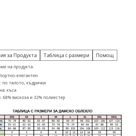
я за Продукта
Таблица с размери
Помощ
ие на продукта.
спортно-елегантен.
: по тялото, къдрички
а: къса
: 68% вискоза и 32% полиестер