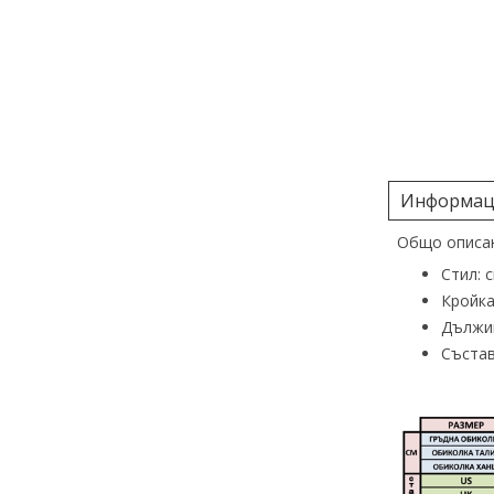
Информаци
Общо описан
Стил: 
Кройка
Дължин
Състав