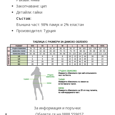
Закопчаване: цип
Детайли: гайки
Състав:
Външна част: 98% памук и 2% еластан
Производител: Турция
За информация и поръчки:
Обадете се на 0888 559657