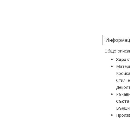
Информаци
Общо описан
Харак
Матери
Кройка
Стил: 
Деколт
Ръкави
Съста
Външна
Произв