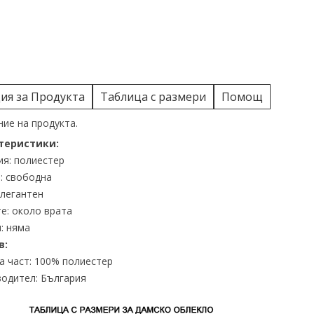
я за Продукта
Таблица с размери
Помощ
ие на продукта.
теристики:
я: полиестер
: свободна
елегантен
е: около врата
: няма
в:
 част: 100% полиестер
одител: България