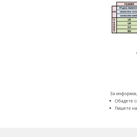
За информац
Обадете с
Пишете на