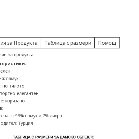
я за Продукта
Таблица с размери
Помощ
ие на продукта.
теристики:
зелен
я: памук
: по тялото
спортно-елегантен
е: изрязано
в:
 част: 93% памук и 7% ликра
одител: Турция