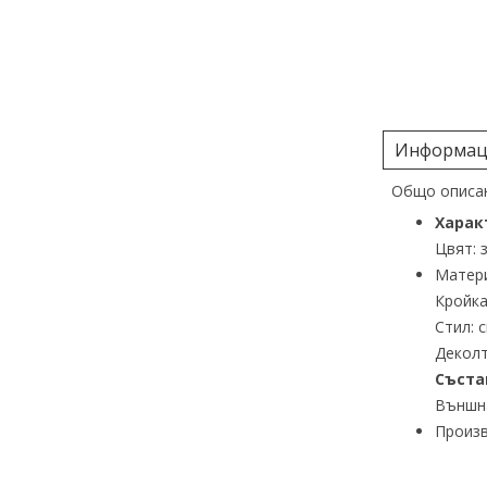
Информаци
Общо описан
Харак
Цвят: 
Матери
Кройка
Стил: 
Деколт
Съста
Външна
Произв