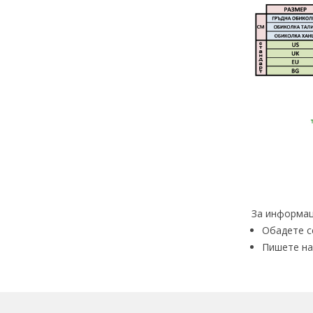
За информац
Обадете с
Пишете на