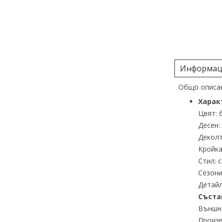
Информаци
Общо описан
Харак
Цвят: 
Десен:
Деколт
Кройка
Стил: 
Сезони
Детайл
Съста
Външна
Произв