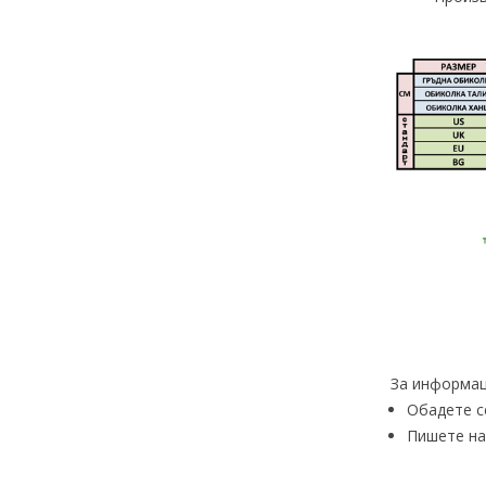
За информац
Обадете с
Пишете на