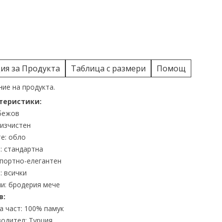
я за Продукта
Таблица с размери
Помощ
ие на продукта.
теристики:
бeжов
 изчистен
е: обло
: стандартна
спортно-елегантен
: всички
и: бродерия мече
в:
 част: 100% памук
одител: Турция