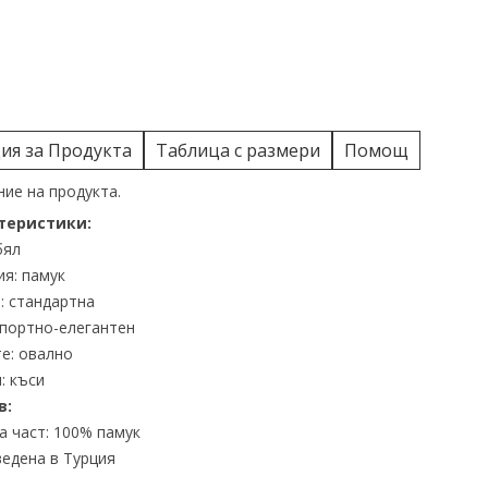
я за Продукта
Таблица с размери
Помощ
ие на продукта.
теристики:
бял
я: памук
: стандартна
спортно-елегантен
е: овално
: къси
в:
 част: 100% памук
едена в Турция