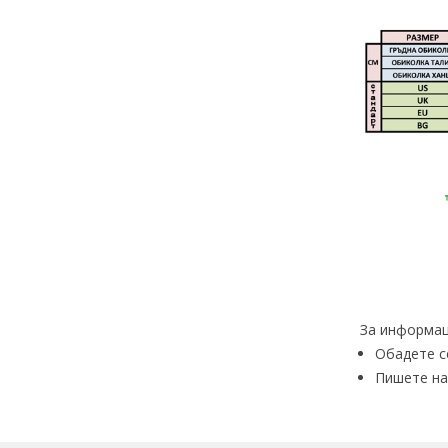
За информац
Обадете с
Пишете на