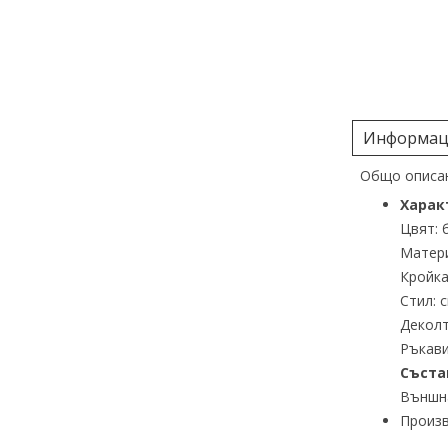
Информаци
Общо описан
Харак
Цвят: 
Матери
Кройка
Стил: 
Деколт
Ръкави
Съста
Външна
Произв