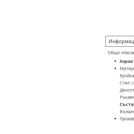
Информаци
Общо описан
Харак
Матери
Кройка
Стил: 
Деколт
Ръкави
Съста
Външна
Произв