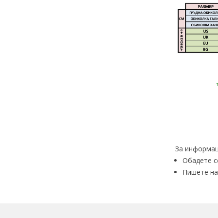
За информац
Обадете с
Пишете на