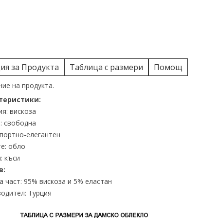
я за Продукта
Таблица с размери
Помощ
ие на продукта.
теристики:
я: вискоза
: свободна
спортно-елегантен
е: обло
: къси
в:
 част: 95% вискоза и 5% еластан
одител: Турция