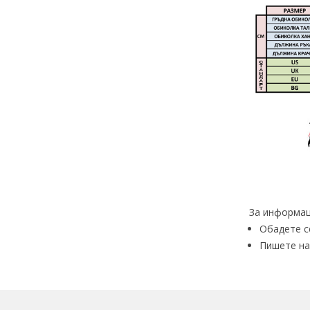
За информац
Обадете с
Пишете на