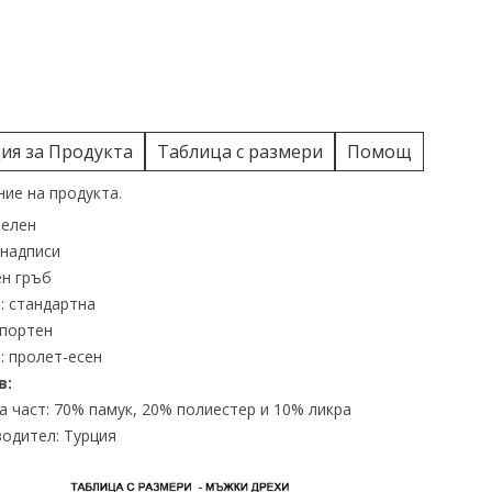
я за Продукта
Таблица с размери
Помощ
ие на продукта.
зелен
 надписи
н гръб
: стандартна
спортен
: пролет-есен
в:
 част: 70% памук, 20% полиестер и 10% ликра
одител: Турция