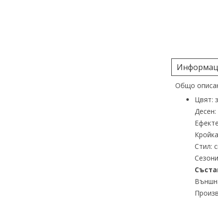
Информаци
Общо описан
Цвят: 
Десен:
Ефекте
Кройка
Стил: 
Сезони
Съста
Външна
Произв