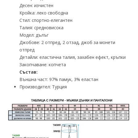
Десен: изчистен
Кройка: леко свободна
Стил: спортно-елегантен
Талия: средновисока
Модел: дълъг
Джобове: 2 отпред, 2 отзад, джоб за монети
отпред
Детайли: еластична талия, захабен ефект, кръпки
Закопчаване: копчета
Състав:
Външна част: 97% памук, 3% еластан
Производител: Турция