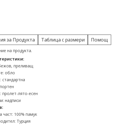
я за Продукта
Таблица с размери
Помощ
ие на продукта.
теристики:
бежов, преливащ
е: обло
: стандартна
спортен
: пролет-лято-есен
и: надписи
в:
 част: 100% памук
одител: Турция