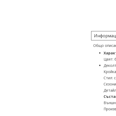
Информаци
Общо описан
Харак
Цвят: 
Деколт
Кройка
Стил: 
Сезони
Детайл
Съста
Външна
Произв