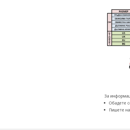
За информац
Обадете с
Пишете на