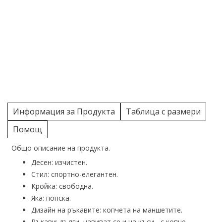
Информация за Продукта
Таблица с размери
Помощ
Общо описание на продукта.
Десен: изчистен.
Стил: спортно-елегантен.
Кройка: свободна.
Яка: попска.
Дизайн на ръкавите: копчета на маншетите.
Ръкави: дълги, навиват се и на къси - с копче.