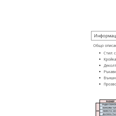
Информаци
Общо описан
Стил: 
Кройка
Деколт
Ръкави
Външна
Прозво