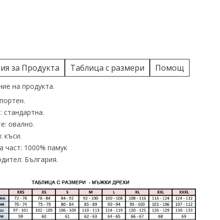
я за Продукта
Таблица с размери
Помощ
ие на продукта.
спортен.
: стандартна.
е: овално.
: къси.
 част: 1000% памук
дител: България.